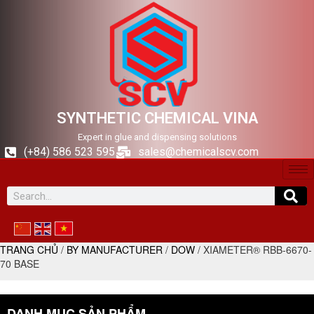
SYNTHETIC CHEMICAL VINA
Expert in glue and dispensing solutions
(+84) 586 523 595
sales@chemicalscv.com
TRANG CHỦ
/
BY MANUFACTURER
/
DOW
/ XIAMETER® RBB-6670-
70 BASE
DANH MỤC SẢN PHẨM