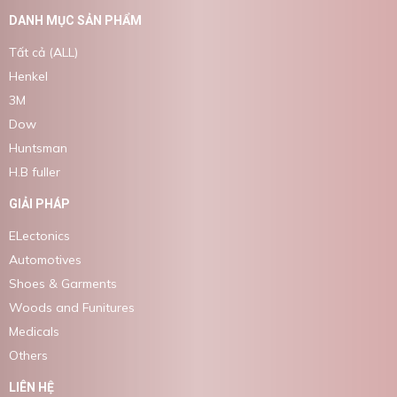
DANH MỤC SẢN PHẨM
Tất cả (ALL)
Henkel
3M
Dow
Huntsman
H.B fuller
GIẢI PHÁP
ELectonics
Automotives
Shoes & Garments
Woods and Funitures
Medicals
Others
LIÊN HỆ