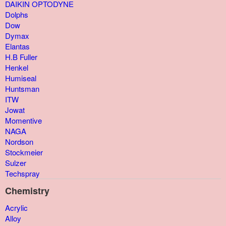
DAIKIN OPTODYNE
Dolphs
Dow
Dymax
Elantas
H.B Fuller
Henkel
Humiseal
Huntsman
ITW
Jowat
Momentive
NAGA
Nordson
Stockmeier
Sulzer
Techspray
Chemistry
Acrylic
Alloy