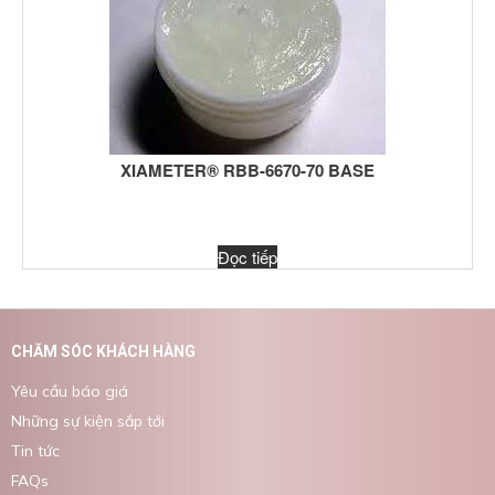
XIAMETER® RBB-6670-70 BASE
Đọc tiếp
CHĂM SÓC KHÁCH HÀNG
Yêu cầu báo giá
Những sự kiện sắp tới
Tin tức
FAQs