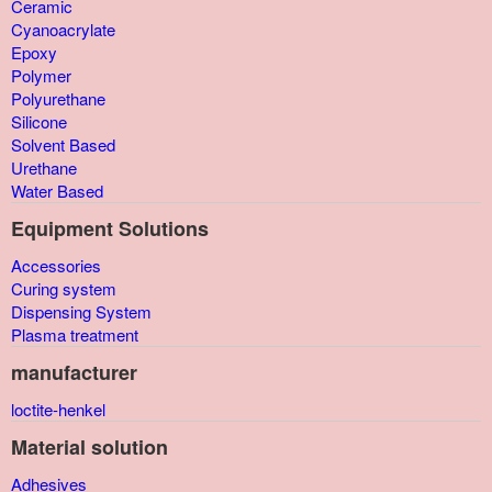
Ceramic
Cyanoacrylate
Epoxy
Polymer
Polyurethane
Silicone
Solvent Based
Urethane
Water Based
Equipment Solutions
Accessories
Curing system
Dispensing System
Plasma treatment
manufacturer
loctite-henkel
Material solution
Adhesives