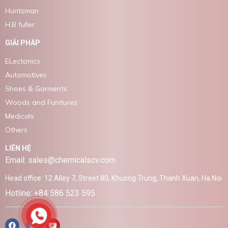
Huntsman
H.B fuller
GIẢI PHÁP
ELectonics
Automotives
Shoes & Garments
Woods and Funitures
Medicals
Others
LIÊN HỆ
Email: sales@chemicalscv.com
Head office: 12 Alley 7, Street 80, Khuong Trung, Thanh Xuan, Ha Noi
Hotline: +84 586 523 595