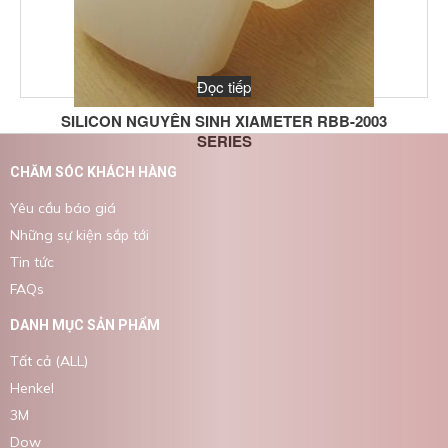
Đọc tiếp
SILICON NGUYÊN SINH XIAMETER RBB-2003
SERIES
CHĂM SÓC KHÁCH HÀNG
Yêu cầu báo giá
Những sự kiện sắp tới
Tin tức
FAQs
DANH MỤC SẢN PHẨM
Tất cả (ALL)
Henkel
3M
Dow