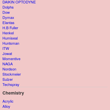
DAIKIN OPTODYNE
Dolphs
Dow
Dymax
Elantas
H.B Fuller
Henkel
Humiseal
Huntsman
ITW
Jowat
Momentive
NAGA
Nordson
Stockmeier
Sulzer
Techspray
Chemistry
Acrylic
Alloy