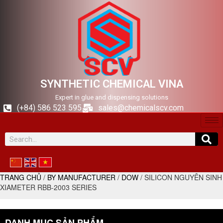
SYNTHETIC CHEMICAL VINA
Expert in glue and dispensing solutions
(+84) 586 523 595
sales@chemicalscv.com
TRANG CHỦ
/
BY MANUFACTURER
/
DOW
/ SILICON NGUYÊN SINH
XIAMETER RBB-2003 SERIES
DANH MỤC SẢN PHẨM