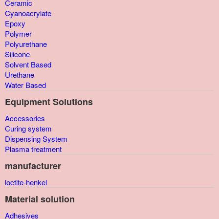
Ceramic
Cyanoacrylate
Epoxy
Polymer
Polyurethane
Silicone
Solvent Based
Urethane
Water Based
Equipment Solutions
Accessories
Curing system
Dispensing System
Plasma treatment
manufacturer
loctite-henkel
Material solution
Adhesives