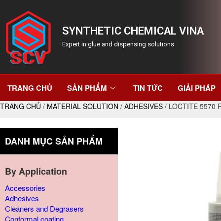
SYNTHETIC CHEMICAL VINA
Expert in glue and dispensing solutions
TRANG CHỦ
SẢN PHẨM
TIN TỨC
GIẢI PHÁP
TRANG CHỦ
/
MATERIAL SOLUTION
/
ADHESIVES
/ LOCTITE 5570
DANH MỤC SẢN PHẨM
By Application
Accessories
Adhesives
Cleaners and Degrasers
Conformal coating