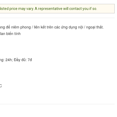
ted price may vary. A representative will contact you if so.
g để niêm phong / liên kết trên các ứng dụng nội / ngoại thất.
lan biến tính
ng: 24h; Đầy đủ: 7đ
 C
 10 ^ 10 ohm-cm