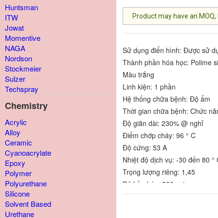
Huntsman
Product may have an MOQ, lis
ITW
Jowat
Momentive
NAGA
Sử dụng điển hình: Được sử dụn
Nordson
Thành phần hóa học: Polime si
Stockmeier
Màu trắng
Sulzer
Linh kiện: 1 phần
Techspray
Hệ thống chữa bệnh: Độ ẩm
Chemistry
Thời gian chữa bệnh: Chức nă
Acrylic
Độ giãn dài: 230% @ nghỉ
Alloy
Điểm chớp cháy: 96 ° C
Ceramic
Độ cứng: 53 A
Cyanoacrylate
Nhiệt độ dịch vụ: -30 đến 80 °
Epoxy
Trọng lượng riêng: 1,45
Polymer
Polyurethane
Độ bền kéo: 380 psi
Silicone
Độ nhớt: Dán
Solvent Based
Điện trở suất âm lượng: 4,8 x
Urethane