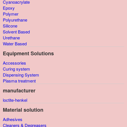
Cyanoacrylate
Epoxy
Polymer
Polyurethane
Silicone
Solvent Based
Urethane
Water Based
Equipment Solutions
Accessories
Curing system
Dispensing System
Plasma treatment
manufacturer
loctite-henkel
Material solution
Adhesives
Cleaners & Degreasers