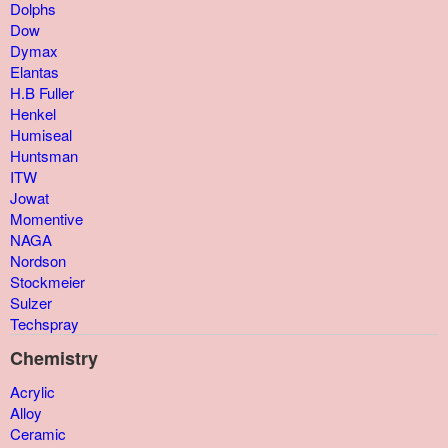
Dolphs
Dow
Dymax
Elantas
H.B Fuller
Henkel
Humiseal
Huntsman
ITW
Jowat
Momentive
NAGA
Nordson
Stockmeier
Sulzer
Techspray
Chemistry
Acrylic
Alloy
Ceramic