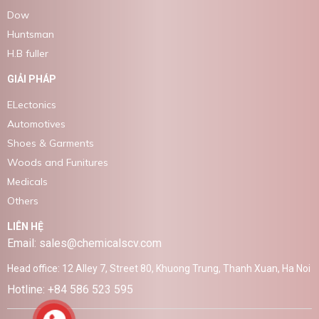
Dow
Huntsman
H.B fuller
GIẢI PHÁP
ELectonics
Automotives
Shoes & Garments
Woods and Funitures
Medicals
Others
LIÊN HỆ
Email: sales@chemicalscv.com
Head office: 12 Alley 7, Street 80, Khuong Trung, Thanh Xuan, Ha Noi
Hotline: +84 586 523 595