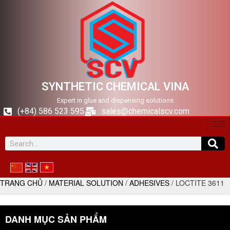
SYNTHETIC CHEMICAL VINA
Expert in glue and dispensing solutions
(+84) 586 523 595
sales@chemicalscv.com
TRANG CHỦ
/
MATERIAL SOLUTION
/
ADHESIVES
/ LOCTITE 3611
DANH MỤC SẢN PHẨM