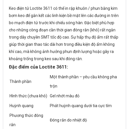
Keo điện tử Loctite 3611 có thể in rập khuôn / phun bằng
kim
bơm keo
để gắn kết các linh kiện bề mặt lên các đường in trên
bo mạch điện tử trước khi chiếu sóng hàn. Đặc biệt phù hợp
cho những công đoạn cần thời gian đóng rắn (khô) rất ngắn
trong dây chuyền
SMT
tốc độ cao. Sự hấp thụ độ ẩm rất thấp
giúp thời gian thao tác dài hơn trong điều kiện độ ẩm không
khí cao, mà không ảnh hưởng phun định lượng hoặc gây ra
khoảng trống trong keo sau khi đóng rắn.
Đặc điểm của Loctite 3611:
Một thành phần – yêu cầu không pha
Thành phần
trộn
Hình thức (chưa khô)
Gel nhớt màu đỏ
Huỳnh quang
Phát huỳnh quang dưới tia cực tím
Phương thức đóng
Đóng rắn do nhiệt độ
rắn