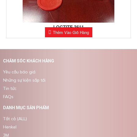
LOCTITE 3611
Thêm Vào Giỏ Hàng
0
$
CHĂM SÓC KHÁCH HÀNG
Yêu cầu báo giá
Những sự kiện sắp tới
Tin tức
FAQs
DANH MỤC SẢN PHẨM
Tất cả (ALL)
Henkel
3M