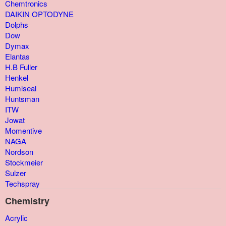
Chemtronics
DAIKIN OPTODYNE
Dolphs
Dow
Dymax
Elantas
H.B Fuller
Henkel
Humiseal
Huntsman
ITW
Jowat
Momentive
NAGA
Nordson
Stockmeier
Sulzer
Techspray
Chemistry
Acrylic