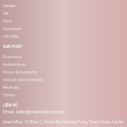
Henkel
3M
Dow
Huntsman
H.B fuller
GIẢI PHÁP
ELectonics
Automotives
Shoes & Garments
Woods and Funitures
Medicals
Others
LIÊN HỆ
Email: sales@chemicalscv.com
Head office: 12 Alley 7, Street 80, Khuong Trung, Thanh Xuan, Ha Noi