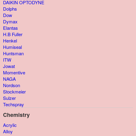
DAIKIN OPTODYNE
Dolphs
Dow
Dymax
Elantas
H.B Fuller
Henkel
Humiseal
Huntsman
ITW
Jowat
Momentive
NAGA
Nordson
Stockmeier
Sulzer
Techspray
Chemistry
Acrylic
Alloy