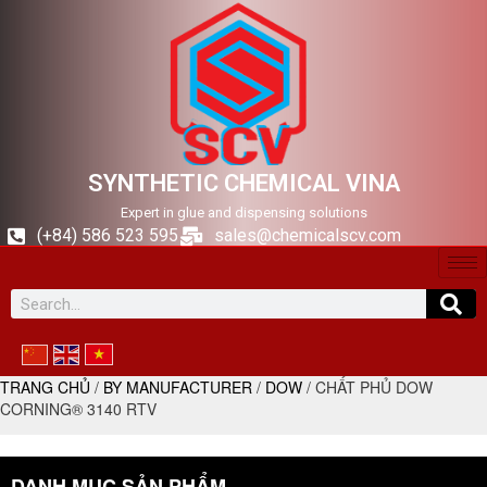
SYNTHETIC CHEMICAL VINA
Expert in glue and dispensing solutions
(+84) 586 523 595
sales@chemicalscv.com
TRANG CHỦ
/
BY MANUFACTURER
/
DOW
/ CHẤT PHỦ DOW
CORNING® 3140 RTV
DANH MỤC SẢN PHẨM