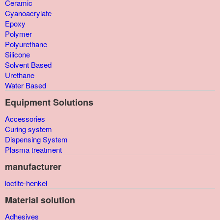
Ceramic
Cyanoacrylate
Epoxy
Polymer
Polyurethane
Silicone
Solvent Based
Urethane
Water Based
Equipment Solutions
Accessories
Curing system
Dispensing System
Plasma treatment
manufacturer
loctite-henkel
Material solution
Adhesives