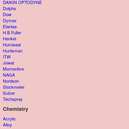
DAIKIN OPTODYNE
Dolphs
Dow
Dymax
Elantas
H.B Fuller
Henkel
Humiseal
Huntsman
ITW
Jowat
Momentive
NAGA
Nordson
Stockmeier
Sulzer
Techspray
Chemistry
Acrylic
Alloy