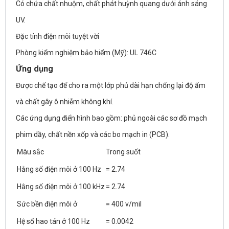
Có chứa chất nhuộm, chất phát huỳnh quang dưới ánh sáng
UV.
Đặc tính điện môi tuyệt vời
Phòng kiểm nghiệm bảo hiểm (Mỹ): UL 746C
Ứng dụng
Được chế tạo để cho ra một lớp phủ dài hạn chống lại độ ẩm
và chất gây ô nhiễm không khí.
Các ứng dụng điển hình bao gồm: phủ ngoài các sơ đồ mạch
phim dầy, chất nền xốp và các bo mạch in (PCB).
Màu sắc
Trong suốt
Hằng số điện môi ở 100 Hz
= 2.74
Hằng số điện môi ở 100 kHz
= 2.74
Sức bền điện môi ở
= 400 v/mil
Hệ số hao tán ở 100 Hz
= 0.0042