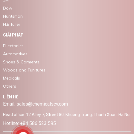
Dow
Huntsman
H.B fuller
GIẢI PHÁP
ELectonics
Automotives
Shoes & Garments
Woods and Funitures
Medicals
Others
LIÊN HỆ
Email: sales@chemicalscv.com
Head office: 12 Alley 7, Street 80, Khuong Trung, Thanh Xuan, Ha Noi
Hotline: +84 586 523 595