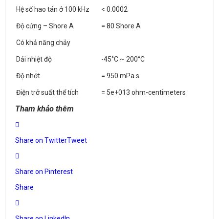
Hệ số hao tán ở 100 kHz
< 0.0002
Độ cứng – Shore A
= 80 Shore A
Có khả năng chảy
Dải nhiệt độ
-45°C ~ 200°C
Độ nhớt
= 950 mPa.s
Điện trở suất thể tích
= 5e+013 ohm-centimeters
Tham khảo thêm
Share on Twitter
Tweet
Share on Pinterest
Share
Share on LinkedIn