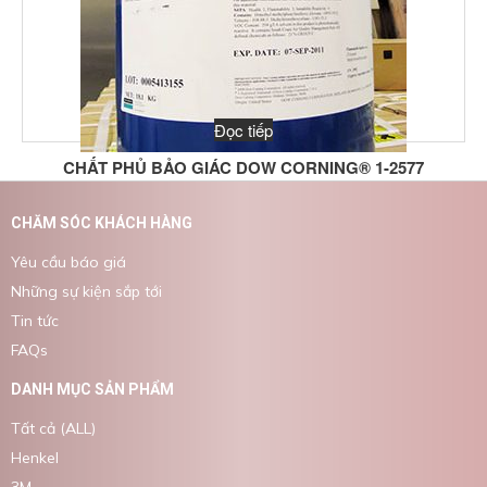
Đọc tiếp
CHẤT PHỦ BẢO GIÁC DOW CORNING® 1-2577
CHĂM SÓC KHÁCH HÀNG
Yêu cầu báo giá
Những sự kiện sắp tới
Tin tức
FAQs
DANH MỤC SẢN PHẨM
Tất cả (ALL)
Henkel
3M