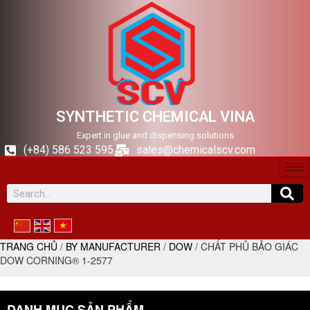
SYNTHETIC CHEMICAL VINA
Expert in glue and dispensing solutions
(+84) 586 523 595
sales@chemicalscv.com
TRANG CHỦ
/
BY MANUFACTURER
/
DOW
/ CHẤT PHỦ BẢO GIÁC
DOW CORNING® 1-2577
DANH MỤC SẢN PHẨM