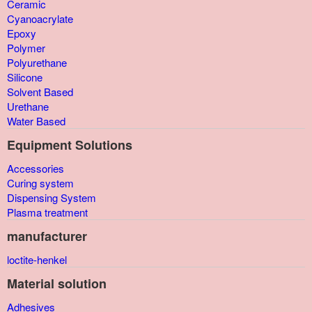
Ceramic
Cyanoacrylate
Epoxy
Polymer
Polyurethane
Silicone
Solvent Based
Urethane
Water Based
Equipment Solutions
Accessories
Curing system
Dispensing System
Plasma treatment
manufacturer
loctite-henkel
Material solution
Adhesives